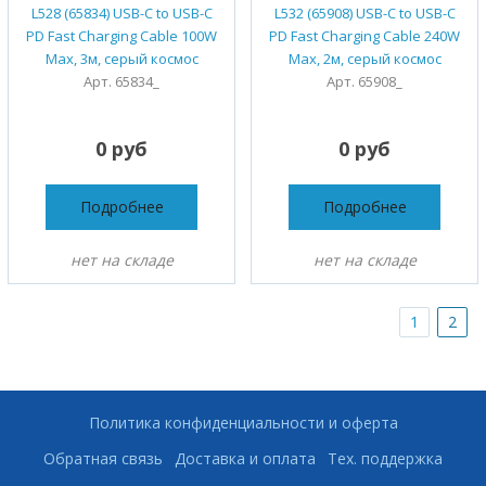
L528 (65834) USB-C to USB-C
L532 (65908) USB-C to USB-C
PD Fast Charging Cable 100W
PD Fast Charging Cable 240W
Max, 3м, серый космос
Max, 2м, серый космос
Арт. 65834_
Арт. 65908_
0 руб
0 руб
Подробнее
Подробнее
нет на складе
нет на складе
1
2
Политика конфиденциальности и оферта
Обратная связь
Доставка и оплата
Тех. поддержка