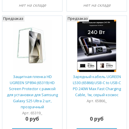
нет на складе
нет на складе
Предзаказ
Предзаказ
Защитная пленка HD
Зарядный кабель UGREEN
UGREEN SP894 (65319) HD
L530 (65866) USB-C to USB-C
Screen Protector с рамкой
PD 240W Max Fast Charging
для установки для Samsung
Cable, 1м, серый космос
Galaxy S25 Ultra 2 шт,
Арт. 65866_
прозрачный
Арт. 65319_
0 руб
0 руб