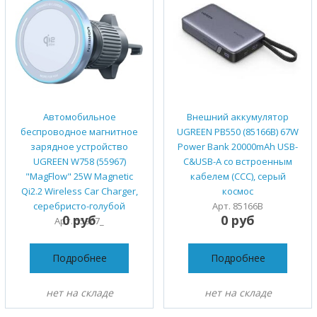
Автомобильное
Внешний аккумулятор
беспроводное магнитное
UGREEN PB550 (85166B) 67W
зарядное устройство
Power Bank 20000mAh USB-
UGREEN W758 (55967)
C&USB-A со встроенным
"MagFlow" 25W Magnetic
кабелем (ССС), серый
Qi2.2 Wireless Car Charger,
космос
серебристо-голубой
Арт. 85166B
0 руб
0 руб
Арт. 55967_
Подробнее
Подробнее
нет на складе
нет на складе