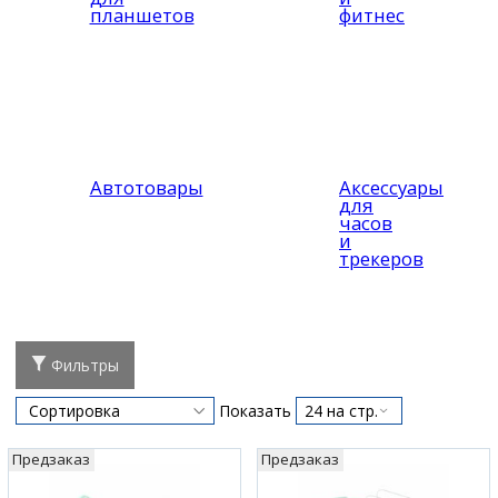
планшетов
фитнес
Автотовары
Аксессуары
для
часов
и
трекеров
Фильтры
Показать
Предзаказ
Предзаказ