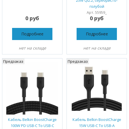
25W QI2.2, серебристо-
голубой
Арт. 55959_
0 руб
0 руб
Подробнее
Подробнее
нет на складе
нет на складе
Предзаказ
Предзаказ
Кабель Belkin BoostCharge
Кабель Belkin BoostCharge
100W PD USB-C To USB-C
15W USB-C To USB-A