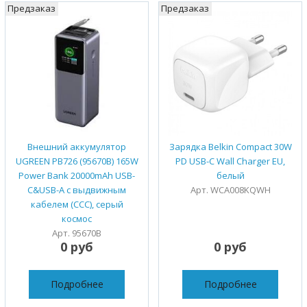
Предзаказ
Предзаказ
Внешний аккумулятор
Зарядка Belkin Compact 30W
UGREEN PB726 (95670B) 165W
PD USB-C Wall Charger EU,
Power Bank 20000mAh USB-
белый
C&USB-A с выдвижным
Арт. WCA008KQWH
кабелем (ССС), серый
космос
Арт. 95670B
0 руб
0 руб
Подробнее
Подробнее